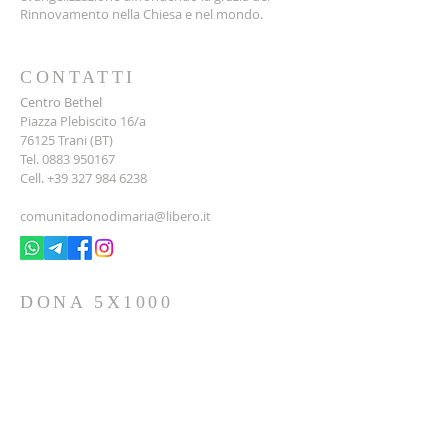
Rinnovamento nella Chiesa e nel mondo.
CONTATTI
Centro Bethel
Piazza Plebiscito 16/a
76125 Trani (BT)
Tel.
0883 950167
Cell.
+39 327 984 6238
comunitadonodimaria@libero.it
DONA 5X1000
Nella dichiarazione dei redditi, destina all'
ASSOCIAZIONE TOTUS TUUS - APS il tuo
5x1000
: non costa nulla, ma è fondamentale
per il sostentamento dell'Associazione e delle
sue attività.
Inserisci:
C.F.
92065120724