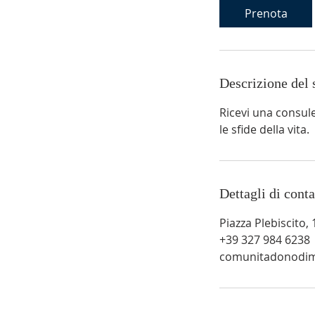
Prenota
i
Descrizione del 
Ricevi una consule
i
le sfide della vita.
Dettagli di conta
Piazza Plebiscito, 
+39 327 984 6238
comunitadonodima