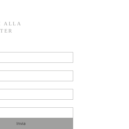
I ALLA
TER
Invia