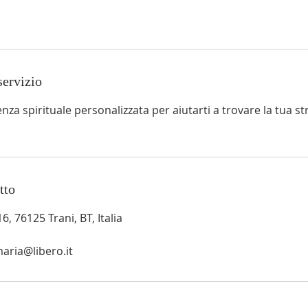
3
0
m
n
servizio
u
t
nza spirituale personalizzata per aiutarti a trovare la tua s
tto
16, 76125 Trani, BT, Italia
ria@libero.it