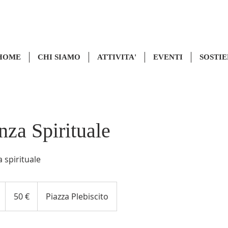
HOME
CHI SIAMO
ATTIVITA'
EVENTI
SOSTIE
za Spirituale
a spirituale
50
euro
1
50 €
Piazza Plebiscito
o
r