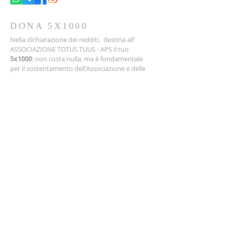
DONA 5X1000
Nella dichiarazione dei redditi, destina all'
ASSOCIAZIONE TOTUS TUUS - APS il tuo
5x1000
: non costa nulla, ma è fondamentale
per il sostentamento dell'Associazione e delle
sue attività.
Inserisci:
C.F.
92065120724
ISCRIVITI ALLA
NEWSLETTER
Nome
Cognome
Email