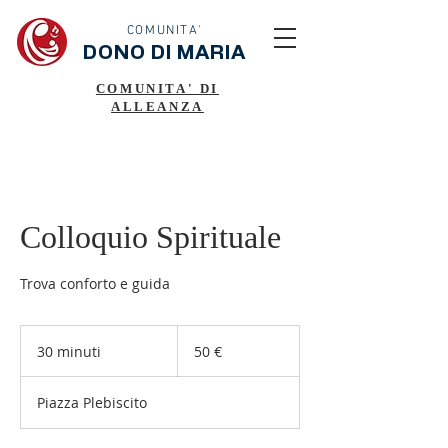
COMUNITA'
DONO DI MARIA
COMUNITA' DI
ALLEANZA
Colloquio Spirituale
Trova conforto e guida
50
euro
30 minuti
3
50 €
0
m
Piazza Plebiscito
i
n
u