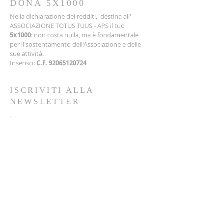
DONA 5X1000
Nella dichiarazione dei redditi, destina all'
ASSOCIAZIONE TOTUS TUUS - APS il tuo
5x1000
: non costa nulla, ma è fondamentale
per il sostentamento dell'Associazione e delle
sue attività.
Inserisci:
C.F.
92065120724
ISCRIVITI ALLA
NEWSLETTER
Nome
Cognome
Email
Telefono