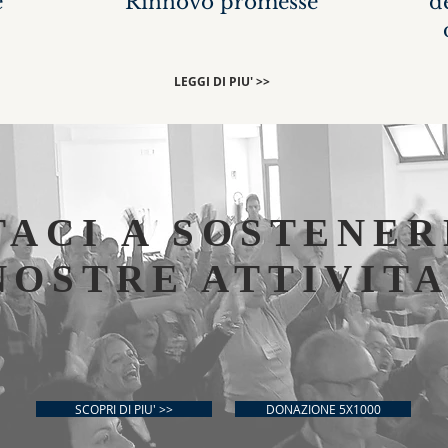
e
Rinnovo promesse
d
LEGGI DI PIU' >>
TACI A SOSTENER
NOSTRE ATTIVITA
SCOPRI DI PIU' >>
DONAZIONE 5X1000