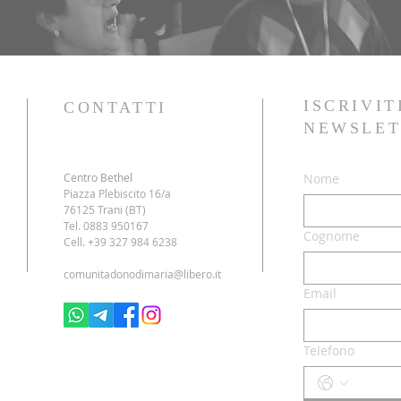
ISCRIVIT
CONTATTI
NEWSLET
Centro Bethel
Nome
Piazza Plebiscito 16/a
76125 Trani (BT)
Tel. 0883 950167
Cognome
Cell. +39 327 984 6238
comunitadonodimaria@libero.it
Email
Telefono