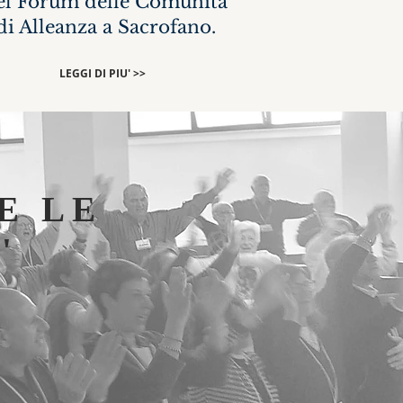
el Forum delle Comunità
di Alleanza a Sacrofano.
LEGGI DI PIU' >>
E LE
'