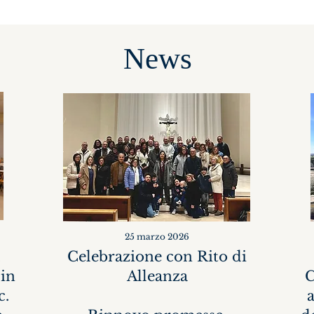
News
25 marzo 2026
Celebrazione con Rito di
 in
Alleanza
C
c.