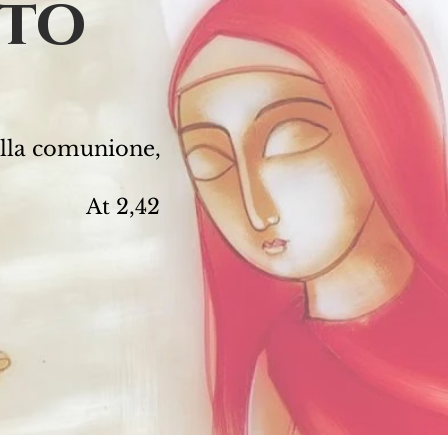
cto
ella comunione,
42