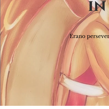
in
Erano persever
A