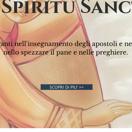
 Spiritu San
anti nell'insegnamento degli apostoli e n
nello spezzare il pane e nelle preghiere.
t 2,
SCOPRI DI PIU' >>