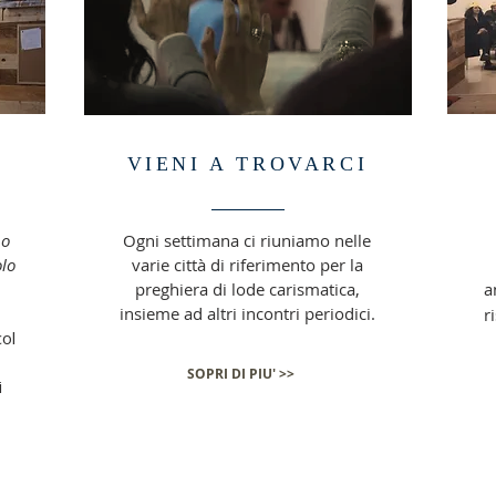
VIENI A TROVARCI
no
Ogni settimana ci riuniamo nelle
olo
varie città di riferimento per la
preghiera di lode carismatica,
a
insieme ad altri incontri periodici.
r
col
SOPRI DI PIU' >>
i