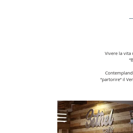
Vivere la vit
“B
Contemplando 
“partorire“ il Ve