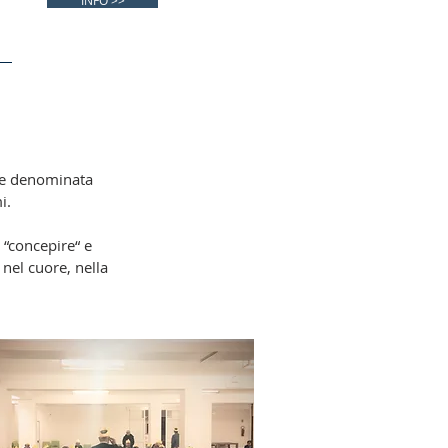
INFO >>
nte denominata
i.
“concepire“ e
 nel cuore, nella